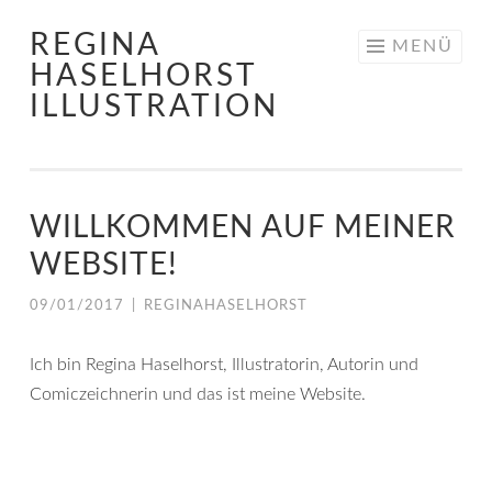
REGINA
Springe
MENÜ
HASELHORST
zum
ILLUSTRATION
Inhalt
WILLKOMMEN AUF MEINER
WEBSITE!
09/01/2017
|
REGINAHASELHORST
Ich bin Regina Haselhorst, Illustratorin, Autorin und
Comiczeichnerin und das ist meine Website.